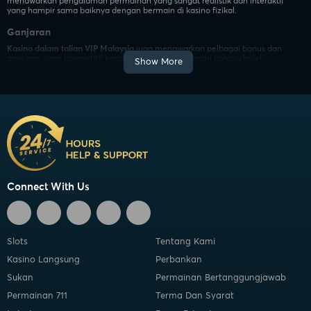
menawarkan pengalaman permainan yang sangat realistik dan interaktif
yang hampir sama baiknya dengan bermain di kasino fizikal.
Ganjaran
Kasino dalam talian VIP Malaysia
juga menawarkan pelbagai bonus dan
ganjaran yang kompetitif kepada pemainnya. Pemain baharu boleh
Show More
menikmati bonus alu-aluan yang termasuk kredit percuma dan faedah lain,
manakala pemain tetap boleh memanfaatkan promosi dan bonus yang
berterusan, seperti ganjaran pulangan tunai dan bonus tambah nilai.
Keselamatan dan Mesra Pengguna
EUWIN mengutamakan keselamatan dan privasi pemainnya, dan
menggunakan teknologi penyulitan terkini untuk memastikan semua
maklumat peribadi dan kewangan disimpan dengan selamat dan terjamin.
Selain itu, platform ini direka bentuk untuk mesra pengguna dan mudah
dinavigasi, dengan antara muka yang diperkemas yang memudahkan anda
mencari dan bermain permainan kegemaran anda.
Connect With Us
S1: Adakah EUWIN tersedia di semua negara?
J1: Tidak, EUWIN tidak tersedia di semua negara, kerana ia tertakluk kepada
undang-undang dan peraturan tempatan berkenaan perjudian dalam talian.
Pemain harus menyemak undang-undang tempatan mereka sebelum
mendaftar untuk platform.
Slots
Tentang Kami
Kasino Langsung
Perbankan
S2: Apakah jenis sokongan pelanggan yang ditawarkan oleh EUWIN?
A2: Kasino dalam talian VIP Malaysia menawarkan sokongan pelanggan
Sukan
Permainan Bertanggungjawab
melalui pelbagai saluran, termasuk sembang langsung, e-mel dan sokongan
Permainan 711
Terma Dan Syarat
telefon. Pemain boleh menghubungi pasukan sokongan pada bila-bila masa
untuk mendapatkan bantuan dengan akaun mereka atau sebarang isu yang