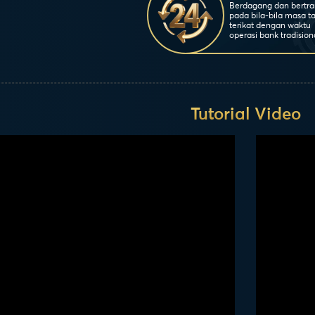
Berdagang dan bertra
pada bila-bila masa t
terikat dengan waktu
operasi bank tradision
Tutorial Video