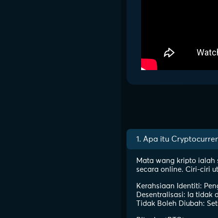
1. Apa itu Cryptocurre
Mata wang kripto ialah
secara online. Ciri-ciri
Kerahsiaan Identiti: P
Desentralisasi: Ia tida
Tidak Boleh Diubah: Set