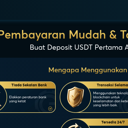
Pembayaran Mudah & T
Buat Deposit USDT Pertama An
Mengapa Menggunakan 
Tiada Sekatan Bank
Transaksi Selama
Menggunakan teknolo
Elakkan peraturan bank
blockchain untuk
yang ketat
keselamatan dan kete
yang lebih baik.
Tersedia 24/7