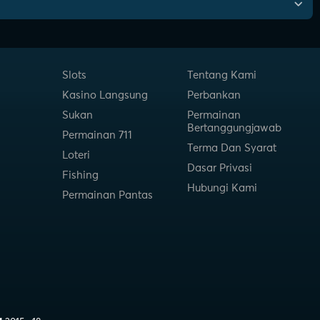
Slots
Tentang Kami
Kasino Langsung
Perbankan
Sukan
Permainan
Bertanggungjawab
Permainan 711
Terma Dan Syarat
Loteri
Dasar Privasi
Fishing
Hubungi Kami
Permainan Pantas