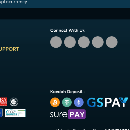
yptocurrency
Connect With Us
Kaedah Deposit :