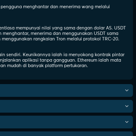
an pengguna menghantar dan menerima wang melalui
k sentiasa mempunyai nilai yang sama dengan dolar AS. USDT
oleh menghantar, menerima dan menggunakan USDT sama
h menggunakan rangkaian Tron melalui protokol TRC-20.
ain sendiri. Keunikannya ialah ia menyokong kontrak pintar
alankan aplikasi tanpa gangguan. Ethereum ialah mata
ngan mudah di banyak platform pertukaran.