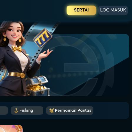
SERTAI
LOG MASUK
Fishing
Permainan Pantas