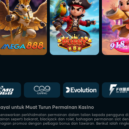
ayai untuk Muat Turun Permainan Kasino
enawarkan perkhidmatan permainan dalam talian kepada pengguna di 
nan seperti bakarat, blackjack dan rolet, bahagian permainan slot den
ahagian promosi dengan pelbagai bonus dan tawaran. Berikut ialah ring