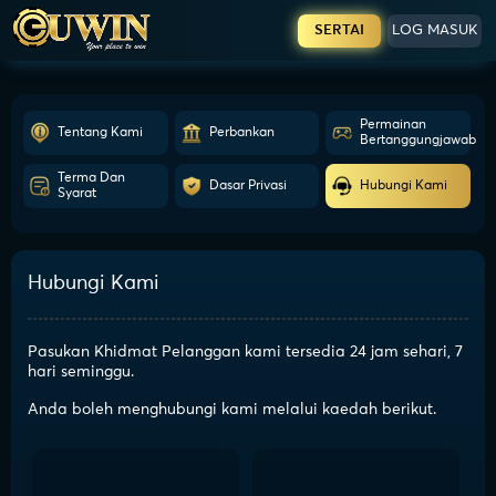
SERTAI
LOG MASUK
Permainan
Tentang Kami
Perbankan
Bertanggungjawab
Terma Dan
Dasar Privasi
Hubungi Kami
Syarat
Hubungi Kami
Pasukan Khidmat Pelanggan kami tersedia 24 jam sehari, 7
hari seminggu.
Anda boleh menghubungi kami melalui kaedah berikut.